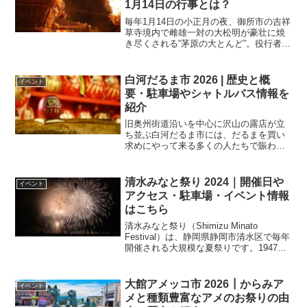
1月14日の行事とは？
毎年1月14日の小正月の夜、御所市の吉祥
草寺境内で雌雄一対の大松明が豪壮に焼
き尽くされる“茅原の大とんど”。役行者が
大峯山へ行く途中、多くの茅が茂ってい
たので焼き払ったことが茅原の大とんど
の始まりだといいます。その後に茅原の
白河だるま市 2026 | 歴史と概
イベント
村ができたそうです…
要・駐車場やシャトルバス情報を
紹介
旧奥州街道沿いを中心に沢山の露店が立
ち並ぶ白河だるま市には、だるまを買い
求めにやって来る多くの人たちで賑わい
ます。こちらの記事では、白河だるま市
はいつから始まったのか？ その歴史や概
要を始め、駐車場やシャトルバス情報な
清水みなと祭り 2024｜開催日や
イベント
どを紹介しています。
アクセス・駐車場・イベント情報
はこちら
清水みなと祭り（Shimizu Minato
Festival）は、静岡県静岡市清水区で毎年
開催される大規模な夏祭りです。1947年
に戦後の復興を祈願して始まり、現在で
は清水港の開港を祝うイベントとして定
着しています。清水みなと祭りの開催日
大館アメッコ市 2026┃からみア
イベント
メと種類豊富なアメのお祭りの由