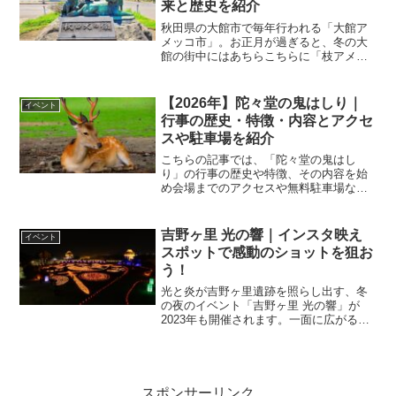
来と歴史を紹介
秋田県の大館市で毎年行われる「大館ア
メッコ市」。お正月が過ぎると、冬の大
館の街中にはあちらこちらに「枝アメ」
が飾られ華やかな光景が現れます。晴れ
た日は、色とりどりの飴や短冊が飾られ
た枝アメが雪の白や青空に映えて、まる
【2026年】陀々堂の鬼はしり｜
イベント
で街路樹が花を咲かせたか
行事の歴史・特徴・内容とアクセ
スや駐車場を紹介
こちらの記事では、「陀々堂の鬼はし
り」の行事の歴史や特徴、その内容を始
め会場までのアクセスや無料駐車場など
を紹介しています。陀々堂の鬼はしりが
行われる「念仏寺」の周辺には駐車場が
少ないので、公共交通機関を利用される
吉野ヶ里 光の響｜インスタ映え
イベント
方がおすすめです。
スポットで感動のショットを狙お
う！
光と炎が吉野ヶ里遺跡を照らし出す、冬
の夜のイベント「吉野ヶ里 光の響」が
2023年も開催されます。一面に広がる数
千のキャンドル灯篭が描く「光の地上
絵、バーナーの暖かな炎がバルーンを照
らす熱気球の夜間係留、キッチンカーに
よるグルメコーナーなど、いまや佐賀の
冬の風物詩ともいえるイベントになりま
スポンサーリンク