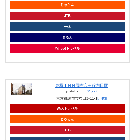
じゃらん
JTB
一休
るるぶ
Yahoo!トラベル
東横ＩＮＮ調布京王線布田駅
posted with
トマレバ
東京都調布市布田2-11-1
[地図]
楽天トラベル
じゃらん
JTB