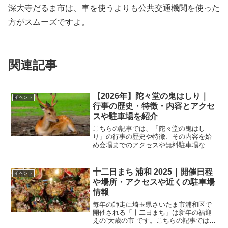
深大寺だるま市は、車を使うよりも公共交通機関を使った
方がスムーズですよ。
関連記事
【2026年】陀々堂の鬼はしり｜
イベント
行事の歴史・特徴・内容とアクセ
スや駐車場を紹介
こちらの記事では、「陀々堂の鬼はし
り」の行事の歴史や特徴、その内容を始
め会場までのアクセスや無料駐車場など
を紹介しています。陀々堂の鬼はしりが
行われる「念仏寺」の周辺には駐車場が
少ないので、公共交通機関を利用される
十二日まち 浦和 2025｜開催日程
イベント
方がおすすめです。
や場所・アクセスや近くの駐車場
情報
毎年の師走に埼玉県さいたま市浦和区で
開催される「十二日まち」は新年の福迎
えの“大歳の市”です。こちらの記事では、