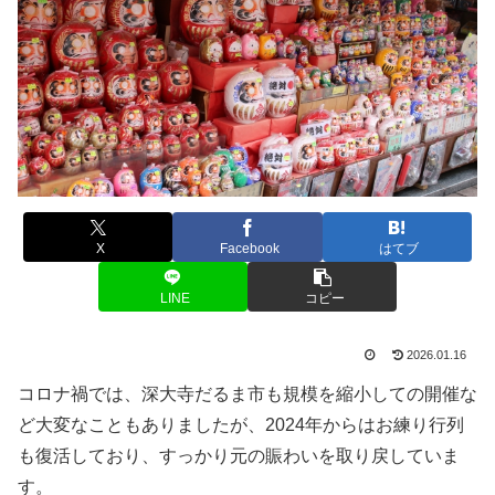
X
Facebook
はてブ
LINE
コピー
2026.01.16
コロナ禍では、深大寺だるま市も規模を縮小しての開催な
ど大変なこともありましたが、2024年からはお練り行列
も復活しており、すっかり元の賑わいを取り戻していま
す。