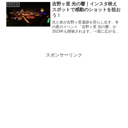
み方法、アクセスや駐車場、無料の臨時
吉野ヶ里 光の響｜インスタ映え
イベント
バス、また開催会場近…
スポットで感動のショットを狙お
う！
光と炎が吉野ヶ里遺跡を照らし出す、冬
の夜のイベント「吉野ヶ里 光の響」が
2023年も開催されます。一面に広がる数
千のキャンドル灯篭が描く「光の地上
絵、バーナーの暖かな炎がバルーンを照
らす熱気球の夜間係留、キッチンカーに
よるグルメコーナーなど、いまや佐賀の
冬の風物詩ともいえるイベントになりま
スポンサーリンク
した。