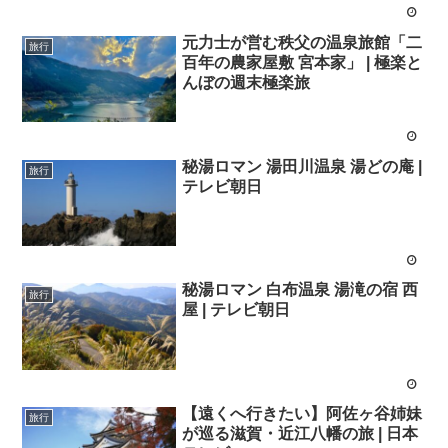
元力士が営む秩父の温泉旅館「二
旅行
百年の農家屋敷 宮本家」 | 極楽と
んぼの週末極楽旅
秘湯ロマン 湯田川温泉 湯どの庵 |
旅行
テレビ朝日
秘湯ロマン 白布温泉 湯滝の宿 西
旅行
屋 | テレビ朝日
【遠くへ行きたい】阿佐ヶ谷姉妹
旅行
が巡る滋賀・近江八幡の旅 | 日本