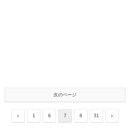
次のページ
前
次
1
6
7
8
31
へ
へ