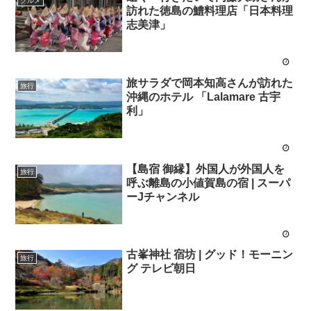
グルメ
訪れた徳島の鱧料理店「日本料理
志美津」
旅サラダで岡本知高さんが訪れた
旅行
沖縄のホテル 「Lalamare 古宇
利」
【島宿 御縁】外国人が外国人を
旅行
呼ぶ離島の小値賀島の宿 | スーパ
ーJチャンネル
古峯神社 宿坊 | グッド！モーニン
旅行
グ テレビ朝日