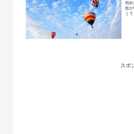
初め
技が
くて
スポ