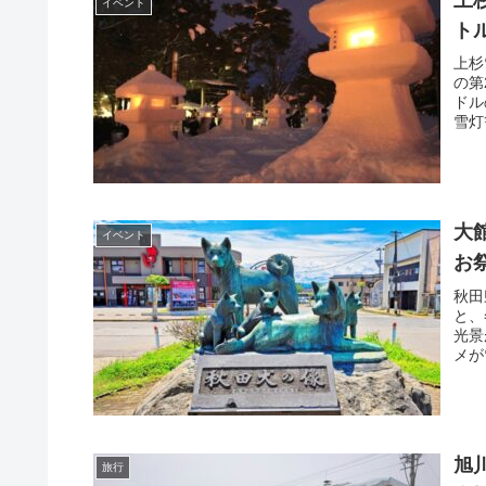
上
イベント
ト
上杉
の第
ドル
雪灯
をロ
大
イベント
お
秋田
と、
光景
メが
旭
旅行