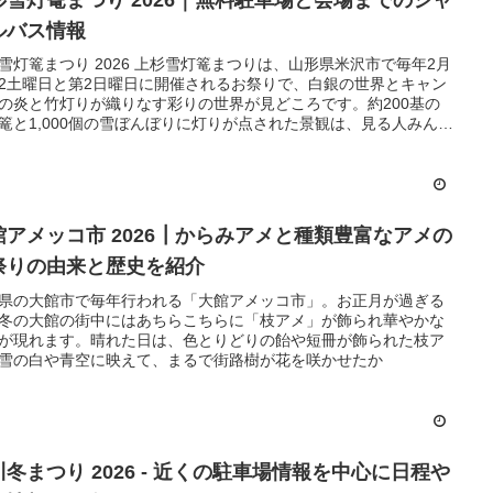
杉雪灯篭まつり 2026｜無料駐車場と会場までのシャ
ルバス情報
雪灯篭まつり 2026 上杉雪灯篭まつりは、山形県米沢市で毎年2月
2土曜日と第2日曜日に開催されるお祭りで、白銀の世界とキャン
の炎と竹灯りが織りなす彩りの世界が見どころです。約200基の
篭と1,000個の雪ぼんぼりに灯りが点された景観は、見る人みんな
マンティックかつメルヘンの世界へと誘います。
館アメッコ市 2026┃からみアメと種類豊富なアメの
祭りの由来と歴史を紹介
県の大館市で毎年行われる「大館アメッコ市」。お正月が過ぎる
冬の大館の街中にはあちらこちらに「枝アメ」が飾られ華やかな
が現れます。晴れた日は、色とりどりの飴や短冊が飾られた枝ア
雪の白や青空に映えて、まるで街路樹が花を咲かせたか
川冬まつり 2026 ‐ 近くの駐車場情報を中心に日程や