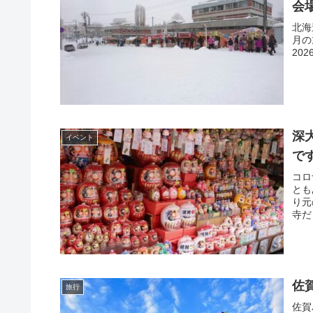
会
北海
月の
20
深
イベント
で
コロ
とも
り元
寺だ
予定
佐
旅行
佐賀