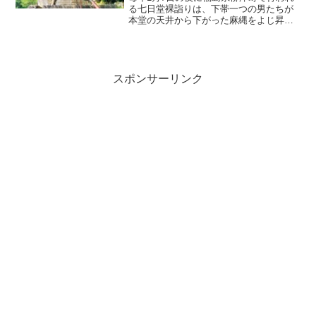
る七日堂裸詣りは、下帯一つの男たちが
本堂の天井から下がった麻縄をよじ昇っ
て行くという日本の奇祭です。こちらの
記事では、七日堂裸まいりの参加申し込
み方法、アクセスや駐車場、無料の臨時
バス、また開催会場近…
スポンサーリンク