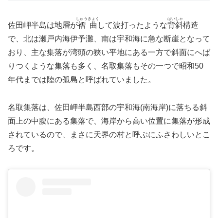
しゅうきょく
はいしゃ
佐田岬半島は地層が
褶曲
して波打ったような
背斜
構造
で、北は瀬戸内海伊予灘、南は宇和海に急な断崖となって
おり、主な集落が湾頭の狭い平地にある一方で斜面にへば
りつくような集落も多く、名取集落もその一つで昭和50
年代までは陸の孤島と呼ばれていました。
名取集落は、佐田岬半島西部の宇和海(南海岸)に落ちる斜
面上の中腹にある集落で、海岸から高い位置に集落が形成
されているので、まさに天界の村と呼ぶにふさわしいとこ
ろです。