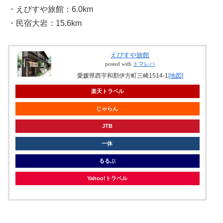
・えびすや旅館：6.0km
・民宿大岩：15.6km
えびすや旅館
posted with
トマレバ
愛媛県西宇和郡伊方町三崎1514-1
[地図]
楽天トラベル
じゃらん
JTB
一休
るるぶ
Yahoo!トラベル