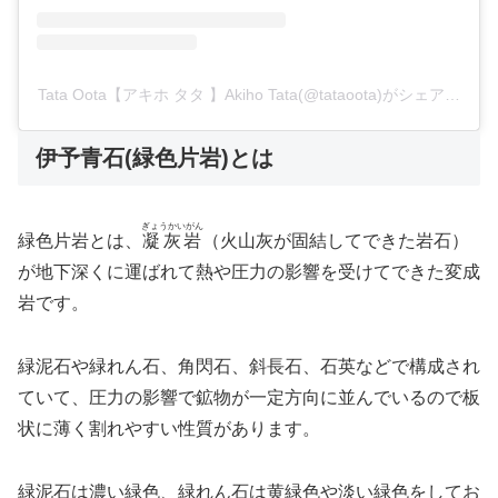
Tata Oota【アキホ タタ 】Akiho Tata(@tataoota)がシェアした投
伊予青石(緑色片岩)とは
ぎょうかいがん
緑色片岩とは、
凝灰岩
（火山灰が固結してできた岩石）
が地下深くに運ばれて熱や圧力の影響を受けてできた変成
岩です。
緑泥石や緑れん石、角閃石、斜長石、石英などで構成され
ていて、圧力の影響で鉱物が一定方向に並んでいるので板
状に薄く割れやすい性質があります。
緑泥石は濃い緑色、緑れん石は黄緑色や淡い緑色をしてお