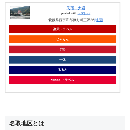
民宿 大岩
posted with
トマレバ
愛媛県西宇和郡伊方町正野26
[地図]
楽天トラベル
じゃらん
JTB
一休
るるぶ
Yahoo!トラベル
名取地区とは