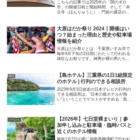
こちらの記事では2025年の「関のボロ
市」の開催日程と開始時間、そして「本
立寺（ほんりゅうじ）」門前の露店の営
業時間や近くの駐車場情報をお知らせし
ております。「関のボロ市」が開催され
る2日間とも、午前9時から夜10時までの
大原はだか祭り 2024┃開催はい
祭り
間は「武蔵関駅北口
つ？始まった理由と歴史や駐車場
情報を紹介
大原はだか祭りとは、千葉県いすみ市で
毎年9月下旬の2日間にわたって行われる
雄壮なお祭りです。神輿が裸の男たちに
よって担がれるのが特徴で、この姿が
「はだか祭り」という名称の由来です。
十数基の神輿が一斉に海へとかつぎこま
【島ホテル】三重県の1日1組限定
旅行
れ、海の中を駆け巡ったか
のホテル | 行列のできる相談所
2023年9月3日放送の日本テレビの行列の
できる相談所は、“日本の島ホテルが熱
い”ということでゲストがすすめる「島ホ
テル」が紹介されました。中には1日1組
限定で、しかもヘリコプターで行くとい
う普通の人にはちょっと敷居が高そうな
【2026年】七日堂裸まいり｜参
ホテルもありましたが…
イベント
加申し込みと駐車場・臨時バスと
近くのホテル情報
毎年1月7日の夜に福島県柳津町で行われ