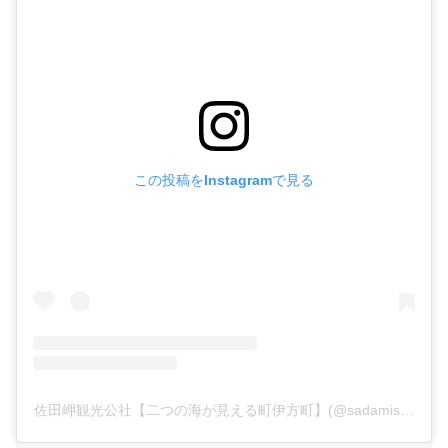
この投稿をInstagramで見る
佐田岬観光公社【二つの海が見える町伊方町】(@sadamisaki.ika