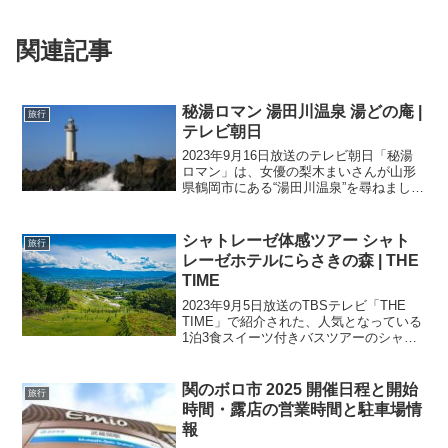
関連記事
秘湯ロマン 湯田川温泉 湯どの庵 |
旅行
テレビ朝日
2023年9月16日放送のテレビ朝日「秘湯
ロマン」は、女優の梨木まいさんが山形
県鶴岡市にある“湯田川温泉”を尋ねまし
た。“湯田川温泉”は山形県内で2番目に古
い温泉で、三方を山に囲まれた庄内平野
の南西に起伏する丘陵の間にある静かな
シャトレーゼ体感ツアー シャト
旅行
保養温泉で…
レーゼホテルにらさきの森 | THE
TIME
2023年9月5日放送のTBSテレビ「THE
TIME」で紹介された、人気となっている
1泊3食スイーツ付きバスツアーのシャト
レーゼ体感ツアーの情報です。シャトレ
ーゼというのは、山梨県甲府市に本社を
置く食品メーカーで、1954年に今川焼き
関のボロ市 2025 開催日程と開始
旅行
風の...
時間・露店の営業時間と駐車場情
報