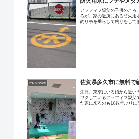
防火用水にフナやメダ
役に立つ情報
アラフィフ親父の子供のころ
ろが、家の近所にある防火用
釣り糸を垂らして釣りをしてま
佐賀県多久市に無料で
役に立つ情報
先日、東京にいる娘から近い
ワクしているアラフィフ親父
た家に来るのも10数年ぶりに