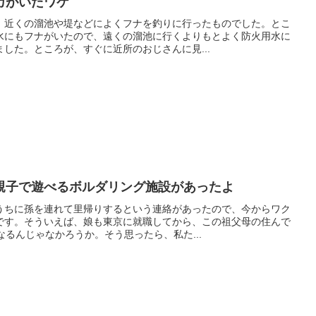
カがいたワケ
、近くの溜池や堤などによくフナを釣りに行ったものでした。とこ
水にもフナがいたので、遠くの溜池に行くよりもとよく防火用水に
した。ところが、すぐに近所のおじさんに見...
親子で遊べるボルダリング施設があったよ
うちに孫を連れて里帰りするという連絡があったので、今からワク
です。そういえば、娘も東京に就職してから、この祖父母の住んで
なるんじゃなかろうか。そう思ったら、私た...