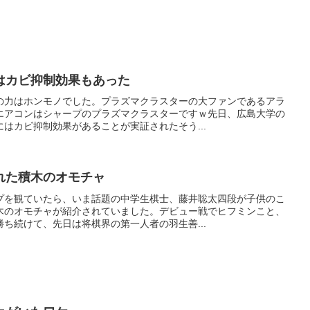
はカビ抑制効果もあった
の力はホンモノでした。プラズマクラスターの大ファンであるアラ
エアコンはシャープのプラズマクラスターですｗ先日、広島大学の
はカビ抑制効果があることが実証されたそう...
れた積木のオモチャ
プを観ていたら、いま話題の中学生棋士、藤井聡太四段が子供のこ
木のオモチャが紹介されていました。デビュー戦でヒフミンこと、
ち続けて、先日は将棋界の第一人者の羽生善...