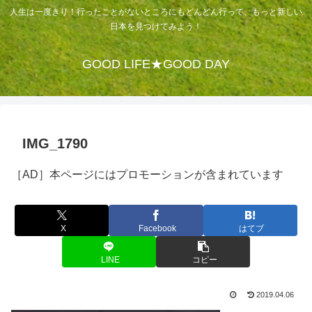
人生は一度きり！行ったことがないところにもどんどん行って、もっと新しい
日本を見つけてみよう！
GOOD LIFE★GOOD DAY
IMG_1790
［AD］本ページにはプロモーションが含まれています
X
Facebook
はてブ
LINE
コピー
2019.04.06