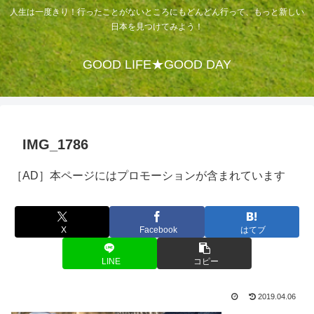
人生は一度きり！行ったことがないところにもどんどん行って、もっと新しい
日本を見つけてみよう！
GOOD LIFE★GOOD DAY
IMG_1786
［AD］本ページにはプロモーションが含まれています
X
Facebook
はてブ
LINE
コピー
2019.04.06