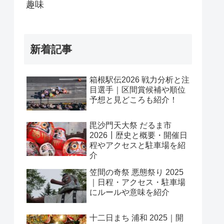
趣味
新着記事
箱根駅伝2026 戦力分析と注
目選手｜区間賞候補や順位
予想と見どころも紹介！
毘沙門天大祭 だるま市
2026┃歴史と概要・開催日
程やアクセスと駐車場を紹
介
笠間の奇祭 悪態祭り 2025
｜日程・アクセス・駐車場
にルールや意味を紹介
十二日まち 浦和 2025｜開