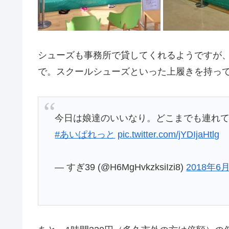
シューズも事務所で貸してくれるようですが
で。スクールシューズといった上履きを持っ
今日は娘達のいいなり。どこまでも連れ
#あいぱれっと
pic.twitter.com/jYDIjaHtlg
— すぎ39 (@H6MgHvkzksiIzi8)
2018年6