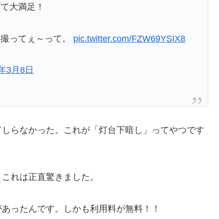
げて大満足！
真撮ってぇ～って。
pic.twitter.com/FZW69YSIX8
5年3月8日
てしらなかった。これが「灯台下暗し」ってやつです
、これは正直驚きました。
があったんです。しかも利用料が無料！！