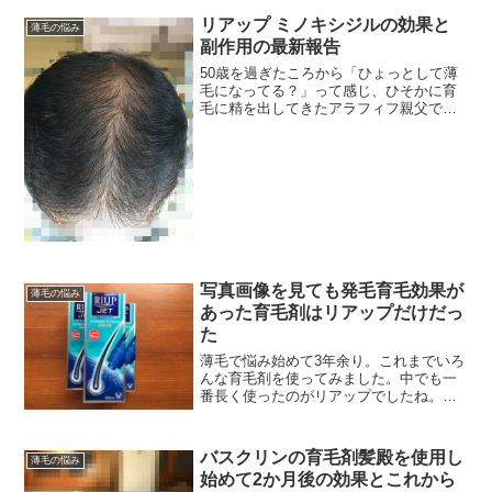
われる症状が出たから
リアップ ミノキシジルの効果と
薄毛の悩み
副作用の最新報告
50歳を過ぎたころから「ひょっとして薄
毛になってる？」って感じ、ひそかに育
毛に精を出してきたアラフィフ親父で
す。最初は手軽な価格の育毛剤を使った
ものの全くその効果を感じることなく、
値段が安いもので効果が出るはずはない
と思いやがて高価な育毛剤...
写真画像を見ても発毛育毛効果が
薄毛の悩み
あった育毛剤はリアップだけだっ
た
薄毛で悩み始めて3年余り。これまでいろ
んな育毛剤を使ってみました。中でも一
番長く使ったのがリアップでしたね。た
だ、以前の記事でも書きましたが副作用
ではないかと思われる症状が出たので使
用をやめました。そこにタイミングよく
バスクリンの育毛剤髪殿を使用し
薄毛の悩み
現れたのが、バスクリン...
始めて2か月後の効果とこれから