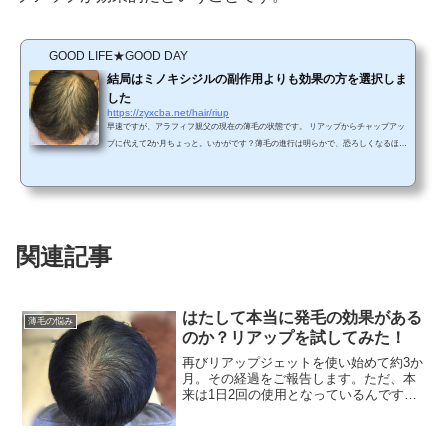
GOOD LIFE★GOOD DAY
結局はミノキシジルの副作用よりも効果の方を選択しま
した
https://zyxcba.net/hair/riup
早速ですが、アラフィフ親父の現在の薄毛の状態です。 リアップからチャップアッ
プに代えて2か月ちょっと。いかがです？薄毛の進行は明らかで、恐ろしくなるほど
ですよねｗ2か月前の頭と見比べてみてください↓ 2か月前、それまで使っていた育
毛剤のリアップからチャップアップに代えたのですが、薄毛が改善するような気配
はほとんど感じられず、風呂上がりの濡れて地肌が見える自分の頭を鏡を見るたび
に、「おいおい、薄毛進行しているんじゃないの？」といつも思っていました。し
かし、使い始めてすぐに効果が出るものではないか...
関連記事
はたして本当に発毛の効果がある
薄毛の悩み
のか？リアップを試してみた！
再びリアップジェットを使い始めて約3か
月。その経過をご報告します。ただ、本
来は1日2回の使用となっているんです
が、私は夜のシャワーの後の1回だけの使
用に留めています。というのは、以前
「リアップX5」を使った時に副作用と思