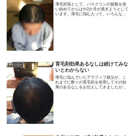
薄毛対策として、バスクリンの髪殿を使
い始めてからはや2か月が過ぎようとして
います。薄毛に悩む人って、いろんな育
毛シャンプーや育毛剤を試して来られた
方がほとんどではないでしょうか。（も
ちろん吾輩も含めてではありますが
ｗ）。新しい育毛剤が発売さ...
育毛剤効果あるなしは続けてみな
薄毛の悩み
いとわからない
薄毛に悩んでいたアラフィフ親父が、こ
れまでに数々の育毛剤を使用してその効
果のあるなしをお伝えしてきましたが、
ふと気がつけば早いもので、最後に更新
してからもう半年以上が経過していまし
たね。このブログで、リアップは育毛剤
としての効果があると言い...