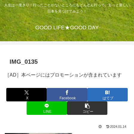
人生は一度きり！行ったことがないところにもどんどん行って、もっと新しい
日本を見つけてみよう！
GOOD LIFE★GOOD DAY
IMG_0135
［AD］本ページにはプロモーションが含まれています
X
Facebook
はてブ
LINE
コピー
2024.01.14