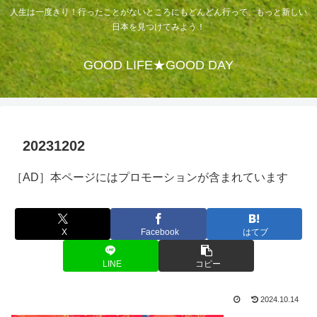
人生は一度きり！行ったことがないところにもどんどん行って、もっと新しい
日本を見つけてみよう！
GOOD LIFE★GOOD DAY
20231202
［AD］本ページにはプロモーションが含まれています
X
Facebook
はてブ
LINE
コピー
2024.10.14