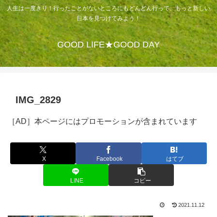
人生は一度きり！行ったことがないところにもどんどん行って、もっと新しい
日本を見つけてみよう！
GOOD LIFE★GOOD DAY
IMG_2829
［AD］本ページにはプロモーションが含まれています
X
Facebook
はてブ
LINE
コピー
2021.11.12