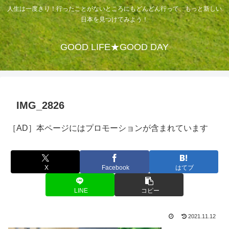
人生は一度きり！行ったことがないところにもどんどん行って、もっと新しい
日本を見つけてみよう！
GOOD LIFE★GOOD DAY
IMG_2826
［AD］本ページにはプロモーションが含まれています
X
Facebook
はてブ
LINE
コピー
2021.11.12