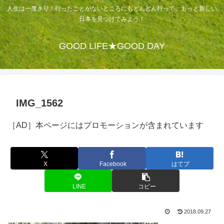
人生は一度きり！行ったことがないところにもどんどん行って、もっと新しい
日本を見つけてみよう！
GOOD LIFE★GOOD DAY
IMG_1562
［AD］本ページにはプロモーションが含まれています
X
Facebook
はてブ
LINE
コピー
2018.09.27