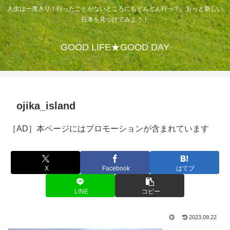
人生は一度きり！行ったことがないところにもどんどん行って、もっと新しい
日本を見つけてみよう！
GOOD LIFE★GOOD DAY
ojika_island
［AD］本ページにはプロモーションが含まれています
X
Facebook
はてブ
LINE
コピー
2023.09.22