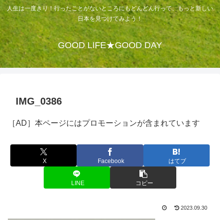
人生は一度きり！行ったことがないところにもどんどん行って、もっと新しい
日本を見つけてみよう！
GOOD LIFE★GOOD DAY
IMG_0386
［AD］本ページにはプロモーションが含まれています
X
Facebook
はてブ
LINE
コピー
2023.09.30