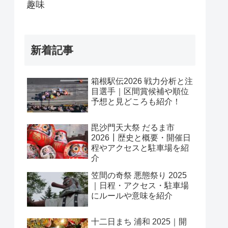
趣味
新着記事
箱根駅伝2026 戦力分析と注
目選手｜区間賞候補や順位
予想と見どころも紹介！
毘沙門天大祭 だるま市
2026┃歴史と概要・開催日
程やアクセスと駐車場を紹
介
笠間の奇祭 悪態祭り 2025
｜日程・アクセス・駐車場
にルールや意味を紹介
十二日まち 浦和 2025｜開