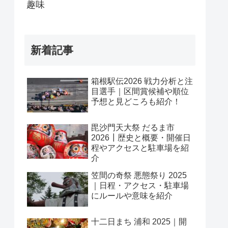
趣味
新着記事
箱根駅伝2026 戦力分析と注
目選手｜区間賞候補や順位
予想と見どころも紹介！
毘沙門天大祭 だるま市
2026┃歴史と概要・開催日
程やアクセスと駐車場を紹
介
笠間の奇祭 悪態祭り 2025
｜日程・アクセス・駐車場
にルールや意味を紹介
十二日まち 浦和 2025｜開