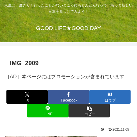
人生は一度きり！行ったことがないところにもどんどん行って、もっと新しい
日本を見つけてみよう！
GOOD LIFE★GOOD DAY
IMG_2909
［AD］本ページにはプロモーションが含まれています
X
Facebook
はてブ
LINE
コピー
2021.11.05