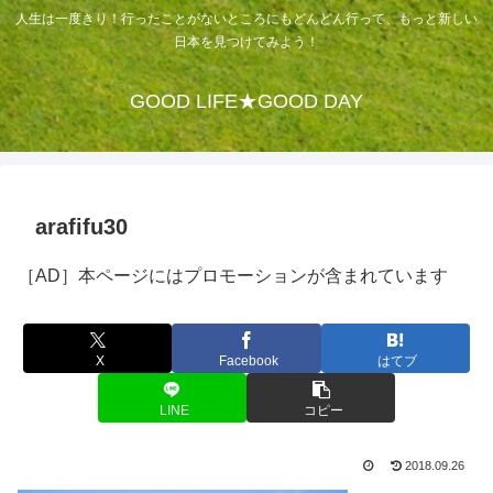
人生は一度きり！行ったことがないところにもどんどん行って、もっと新しい
日本を見つけてみよう！
GOOD LIFE★GOOD DAY
arafifu30
［AD］本ページにはプロモーションが含まれています
X
Facebook
はてブ
LINE
コピー
2018.09.26