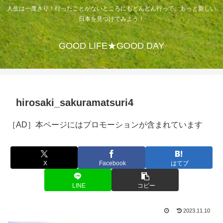
人生は一度きり！行ったことがないところにもどんどん行って、もっと新しい
日本を見つけてみよう！
GOOD LIFE★GOOD DAY
hirosaki_sakuramatsuri4
［AD］本ページにはプロモーションが含まれています
X
Facebook
はてブ
LINE
コピー
2023.11.10