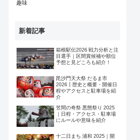
趣味
新着記事
箱根駅伝2026 戦力分析と注
目選手｜区間賞候補や順位
予想と見どころも紹介！
毘沙門天大祭 だるま市
2026┃歴史と概要・開催日
程やアクセスと駐車場を紹
介
笠間の奇祭 悪態祭り 2025
｜日程・アクセス・駐車場
にルールや意味を紹介
十二日まち 浦和 2025｜開