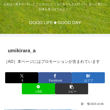
人生は一度きり！行ったことがないところにもどんどん行って、もっと新しい
日本を見つけてみよう！
GOOD LIFE★GOOD DAY
umikirara_a
［AD］本ページにはプロモーションが含まれています
X
Facebook
はてブ
LINE
コピー
2023.10.06