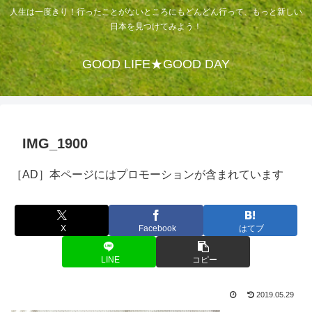
人生は一度きり！行ったことがないところにもどんどん行って、もっと新しい
日本を見つけてみよう！
GOOD LIFE★GOOD DAY
IMG_1900
［AD］本ページにはプロモーションが含まれています
X
Facebook
はてブ
LINE
コピー
2019.05.29