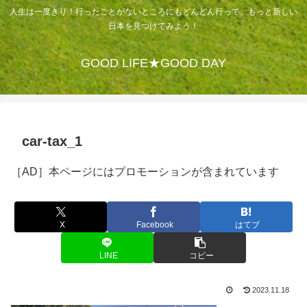
人生は一度きり！行ったことがないところにもどんどん行って、もっと新しい
日本を見つけてみよう！
GOOD LIFE★GOOD DAY
car-tax_1
［AD］本ページにはプロモーションが含まれています
X
Facebook
はてブ
LINE
コピー
2023.11.18