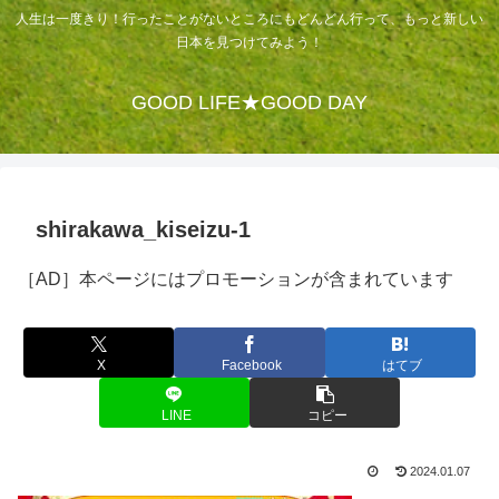
人生は一度きり！行ったことがないところにもどんどん行って、もっと新しい
日本を見つけてみよう！
GOOD LIFE★GOOD DAY
shirakawa_kiseizu-1
［AD］本ページにはプロモーションが含まれています
X
Facebook
はてブ
LINE
コピー
2024.01.07