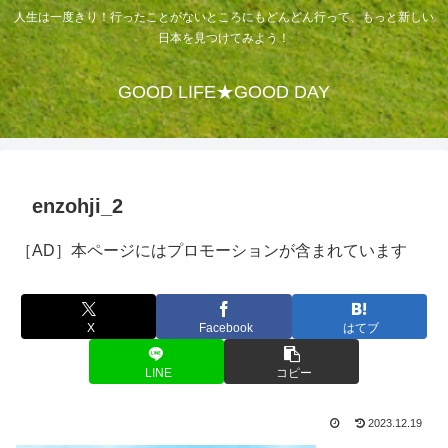
人生は一度きり！行ったことがないところにもどんどん行って、もっと新しい
日本を見つけてみよう！
GOOD LIFE★GOOD DAY
enzohji_2
［AD］本ページにはプロモーションが含まれています
X
Facebook
はてブ
LINE
コピー
2023.12.19