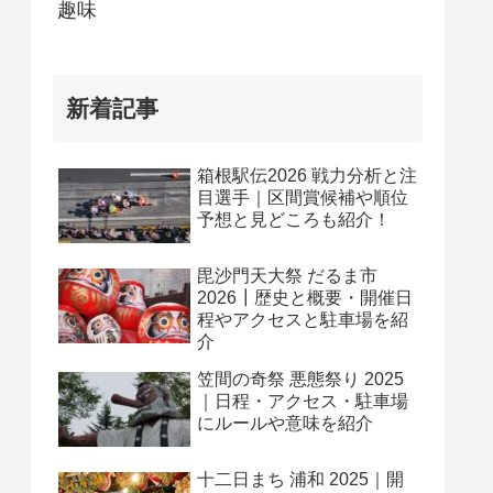
趣味
新着記事
箱根駅伝2026 戦力分析と注
目選手｜区間賞候補や順位
予想と見どころも紹介！
毘沙門天大祭 だるま市
2026┃歴史と概要・開催日
程やアクセスと駐車場を紹
介
笠間の奇祭 悪態祭り 2025
｜日程・アクセス・駐車場
にルールや意味を紹介
十二日まち 浦和 2025｜開